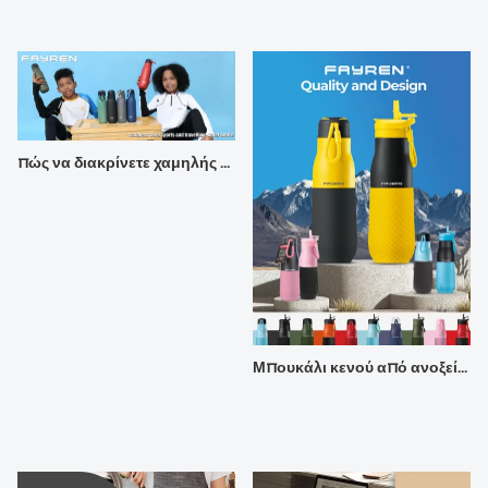
πώς να διακρίνετε χαμηλής ποιότητας μονωμένα μπουκάλια;
Μπουκάλι κενού από ανοξείδωτο χάλυβα Fayren 2024 νέας άφιξης