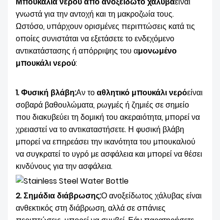
Μπουκάλια νερού από ανοξείδωτο χάλυβα
είναι
ΣΧΕΤΙΚΆ ΜΕ ΕΜΆΣ
γνωστά για την αντοχή και τη μακροζωία τους.
Ωστόσο, υπάρχουν ορισμένες περιπτώσεις κατά τις
οποίες συνιστάται να εξετάσετε το ενδεχόμενο
αντικατάστασης ή απόρριψης του α
μονωμένο
μπουκάλι νερού
:
1. Φυσική βλάβη:
Αν το
αθλητικό μπουκάλι νερό
είναι
σοβαρά βαθουλώματα, ρωγμές ή ζημιές σε σημείο
που διακυβεύει τη δομική του ακεραιότητα, μπορεί να
χρειαστεί να το αντικαταστήσετε. Η φυσική βλάβη
μπορεί να επηρεάσει την ικανότητα του μπουκαλιού
να συγκρατεί το υγρό με ασφάλεια και μπορεί να θέσει
κινδύνους για την ασφάλεια.
2. Σημάδια διάβρωσης:
Ο ανοξείδωτος χάλυβας είναι
ανθεκτικός στη διάβρωση, αλλά σε σπάνιες