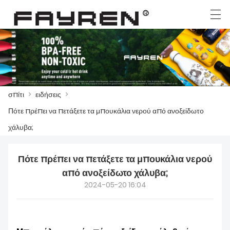
العربية
Deutsch
Ελληνική γλώσσα
English
σπίτι
>
ειδήσεις
>
ΣΠΊΤΙ
Πότε πρέπει να πετάξετε τα μπουκάλια νερού από ανοξείδωτο
สินค้า
χάλυβα;
ΕΙΔΉΣΕΙΣ
Πότε πρέπει να πετάξετε τα μπουκάλια νερού
ΥΠΌΘΕΣΗ
από ανοξείδωτο χάλυβα;
2024-05-20 16:04
ΤΟ ΕΡΓΟΣΤΆΣΙΟ
ΕΠΙΚΟΙΝΩΝΉΣΤΕ ΜΑΖΊ ΜΑΣ