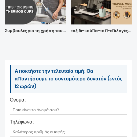
Συμβουλές για τη χρήση του Θερμός Φλιτζάνι
ταξίδι-κούπα-τοπ-επιλογές-για-εργασία-στο-δρόμο
Αποκτήστε την τελευταία τιμή; Θα
απαντήσουμε το συντομότερο δυνατόν (εντός
12 ωρών)
Ονομα :
Τηλέφωνο :