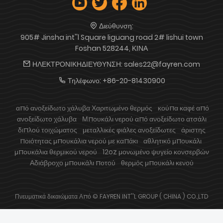
Διεύθυνση:
905# Jinsha int''l Square liguang road 2# lishui town
Foshan 528244, ΚΙΝΑ
ΗΛΕΚΤΡΟΝΙΚΗΔΙΕΥΘΥΝΣΗ:
sales22@fayren.com
Τηλέφωνο:
+86-20-81430900
από ανοξείδωτο χάλυβα Χαριτωμένο θερμός
κούπα καφέ από
ανοξείδωτο χάλυβα
Μπουκάλι νερού από ανοξείδωτο ατσάλι
διπλού τοιχώματος
μεταλλικές φιάλες ανοξείδωτες
άριστης
ποιότητας μπουκάλια νερού με καπάκι
αθλητικό μπουκάλι
μπουκάλια θερμικού νερού
12oz μονωμένο ψυγείο κονσερβών
Αδιάβροχο μπουκάλι ποτού
θερμός μπουκάλι κενού
Πνευματικά δικαιώματα Από © FAYREN INT''L GROUP ( CHINA ) CO.,LTD