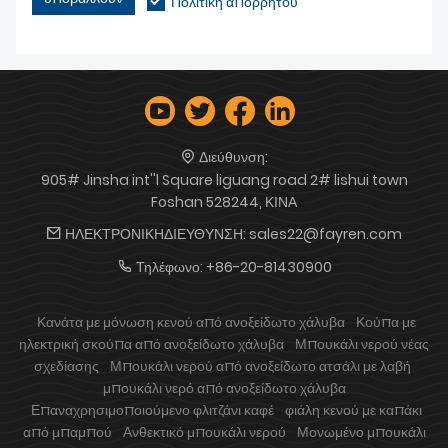
Πολιτική απορρήτου
Διεύθυνση:
905# Jinsha int''l Square liguang road 2# lishui town
Foshan 528244, ΚΙΝΑ
ΗΛΕΚΤΡΟΝΙΚΗΔΙΕΥΘΥΝΣΗ:
sales22@fayren.com
Τηλέφωνο:
+86-20-81430900
Κανάτα με μόνωση κενού από ανοξείδωτο χάλυβα
Κούπα με
ηλεκτρική σκούπα από ανοξείδωτο χάλυβα
Μπουκάλι νερού νέας
σχεδίασης
Μπουκάλι νερού από ανοξείδωτο ατσάλι με λαβή
μπουκάλι νερό από ανοξείδωτο χάλυβα
Επαναχρησιμοποιούμενο φλιτζάνι καφέ
φιάλη κενού με καπάκι
από μπαμπού
Ανθεκτικό μπουκάλι νερού
Μονωμένο μπουκάλι