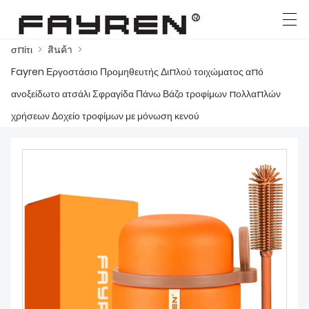
σπίτι
>
สินค้า
>
العربية
Deutsch
Ελληνική γλώσσα
English
Fayren Εργοστάσιο Προμηθευτής Διπλού τοιχώματος από
ανοξείδωτο ατσάλι Σφραγίδα Πάνω Βάζο τροφίμων πολλαπλών
χρήσεων Δοχείο τροφίμων με μόνωση κενού
ΣΠΊΤΙ
สินค้า
ΕΙΔΉΣΕΙΣ
ΥΠΌΘΕΣΗ
ΤΟ ΕΡΓΟΣΤΆΣΙΟ
ΕΠΙΚΟΙΝΩΝΉΣΤΕ ΜΑΖΊ ΜΑΣ