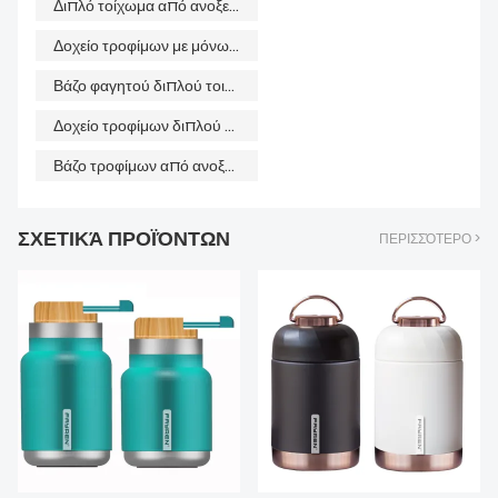
Διπλό τοίχωμα από ανοξείδωτο ατσάλι Σφραγίδα Πάνω Βάζο τροφίμων πολλαπλών χρήσεων Δοχείο τροφίμων με μόνωση κενού
Δοχείο τροφίμων με μόνωση κενού
Βάζο φαγητού διπλού τοιχώματος από ανοξείδωτο ατσάλι Σφραγίδα Πάνω
Δοχείο τροφίμων διπλού τοίχου με μόνωση κενού
Βάζο τροφίμων από ανοξείδωτο ατσάλι με μόνωση κενού
ΣΧΕΤΙΚΆ ΠΡΟΪΌΝΤΩΝ
ΠΕΡΙΣΣΌΤΕΡΟ >