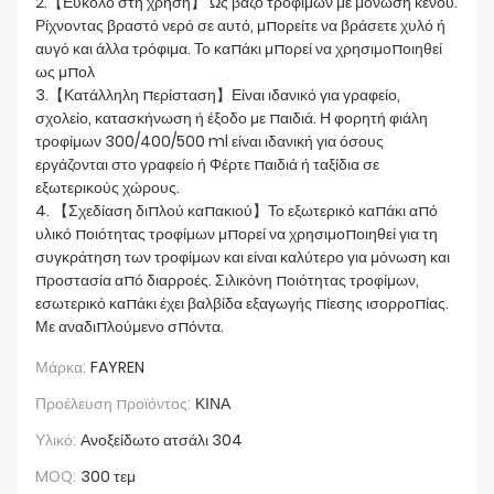
2.【Εύκολο στη χρήση】 Ως βάζο τροφίμων με μόνωση κενού.
Ρίχνοντας βραστό νερό σε αυτό, μπορείτε να βράσετε χυλό ή
αυγό και άλλα τρόφιμα. Το καπάκι μπορεί να χρησιμοποιηθεί
ως μπολ
3.【Κατάλληλη περίσταση】Είναι ιδανικό για γραφείο,
σχολείο, κατασκήνωση ή έξοδο με παιδιά. Η φορητή φιάλη
τροφίμων 300/400/500 ml είναι ιδανική για όσους
εργάζονται στο γραφείο ή Φέρτε παιδιά ή ταξίδια σε
εξωτερικούς χώρους.
4. 【Σχεδίαση διπλού καπακιού】Το εξωτερικό καπάκι από
υλικό ποιότητας τροφίμων μπορεί να χρησιμοποιηθεί για τη
συγκράτηση των τροφίμων και είναι καλύτερο για μόνωση και
προστασία από διαρροές. Σιλικόνη ποιότητας τροφίμων,
εσωτερικό καπάκι έχει βαλβίδα εξαγωγής πίεσης ισορροπίας.
Με αναδιπλούμενο σπόντα.
Μάρκα:
FAYREN
Προέλευση προϊόντος:
ΚΙΝΑ
Υλικό:
Ανοξείδωτο ατσάλι 304
MOQ:
300 τεμ