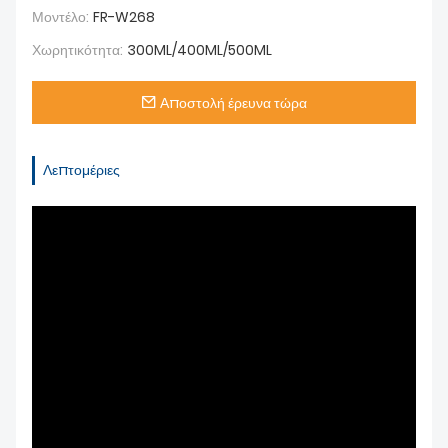
Μοντέλο:
FR-W268
Χωρητικότητα:
300ML/400ML/500ML
Αποστολή έρευνα τώρα
Λεπτομέριες