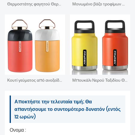
Θερμοστάτης φαγητού Θερμός Δοχείο Ατσάλι
Μονωμένο βάζο τροφίμων Θερμός
Κουτί γεύματος από ανοξείδωτο ατσάλι, επαναχρησιμοποιούμενο βάζο τροφίμων
Μπουκάλι Νερού Ταξιδίου Θερμός Διπλού Τοίχου με Φαρδύ Στόμα
Αποκτήστε την τελευταία τιμή; Θα
απαντήσουμε το συντομότερο δυνατόν (εντός
12 ωρών)
Ονομα :