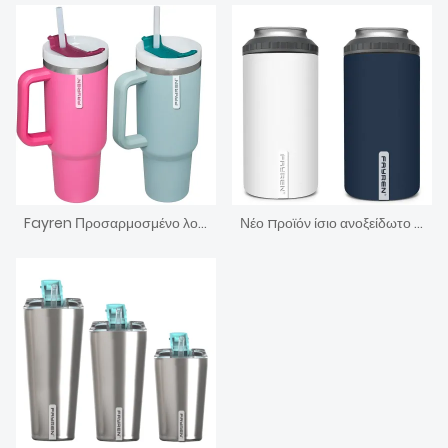
Fayren Προσαρμοσμένο λογότυπο Αμαζόνα Ζεστό Πουλώ 40oz Ατσάλι Ποτήρι Καφές Καφές κύπελλα Διατήρηση Κρύο Ταξίδι Κούπα καφέ με λαβή
Νέο προϊόν ίσιο ανοξείδωτο χάλυβα διπλού τοιχώματος Μπύρα Ψυγείο Φλιτζάνι Εξάχνιση Λεπτός Μπορώ Ψυγείο Απομονωτήρας Κάτοχος