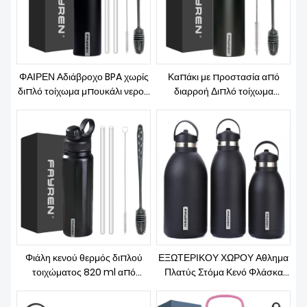
ΦΑΙΡΕΝ Αδιάβροχο BPA χωρίς
Καπάκι με προστασία από
διπλό τοίχωμα μπουκάλι νερού
διαρροή Διπλό τοίχωμα
από ανοξείδωτο ατσάλι Μικρό
Μπουκάλι νερού από
στόμα με ηλεκτρική σκούπα με
ανοξείδωτο χάλυβα με μόνωση
μόνωση με καπάκι στομίου
κενού Αθλητικό μπουκάλι
πόσιμου νερού με λαβή
Φιάλη κενού θερμός διπλού
ΕΞΩΤΕΡΙΚΟΥ ΧΩΡΟΥ Αθλημα
τοιχώματος 820 ml από
Πλατύς Στόμα Κενό Φλάσκα
ανοξείδωτο ατσάλι με
1800Ml 2500Ml Μεγάλης
μονωμένο πλατύ στόμα
χωρητικότητας Διπλού Τοίχου