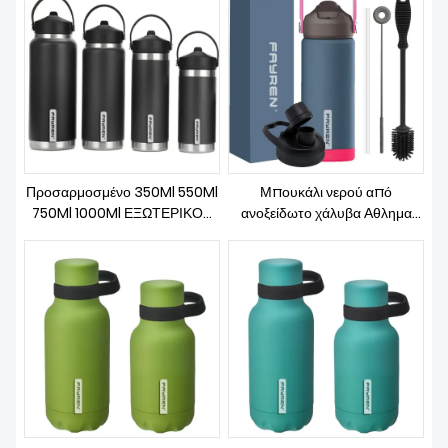
αθλητικό μπουκάλι νερού
Μπουκάλι Νερού από
ανοξείδωτο ατσάλι
Προσαρμοσμένο 350Ml 550Ml
Μπουκάλι νερού από
750Ml 1000Ml ΕΞΩΤΕΡΙΚΟΥ
ανοξείδωτο χάλυβα Αθλημα
ΧΩΡΟΥ 304 Ανοξείδωτο
Αθλημα με μονωμένο λογότυπο
ατσάλι μεγάλης χωρητικότητας
διπλού τοίχου
Μεταλλικό μπουκάλι νερού
μονωμένο μπουκάλι νερού με
λαβή