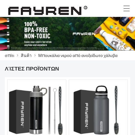
العربية
Deutsch
Ελληνική γλώσσα
English
σπίτι
>
สินค้า
>
Μπουκάλια νερού από ανοξείδωτο χάλυβα
ΣΠΊΤΙ
ΛΊΣΤΕΣ ΠΡΟΪΌΝΤΩΝ
สินค้า
ΕΙΔΉΣΕΙΣ
ΥΠΌΘΕΣΗ
ΤΟ ΕΡΓΟΣΤΆΣΙΟ
ΕΠΙΚΟΙΝΩΝΉΣΤΕ ΜΑΖΊ ΜΑΣ