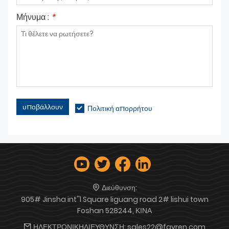
Μήνυμα :
*
υποβάλλουν
Πολιτική απορρήτου
Διεύθυνση:
905# Jinsha int''l Square liguang road 2# lishui town
Foshan 528244, ΚΙΝΑ
ΗΛΕΚΤΡΟΝΙΚΗΔΙΕΥΘΥΝΣΗ:
sales22@fayren.com